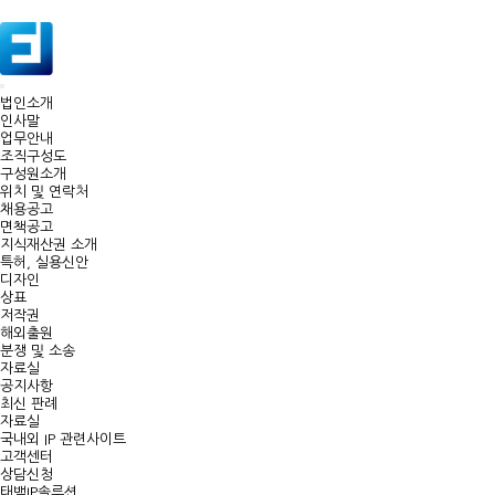
Toggle
법인소개
navigation
인사말
업무안내
조직구성도
구성원소개
위치 및 연락처
채용공고
면책공고
지식재산권 소개
특허, 실용신안
디자인
상표
저작권
해외출원
분쟁 및 소송
자료실
공지사항
최신 판례
자료실
국내외 IP 관련사이트
고객센터
상담신청
태백IP솔루션