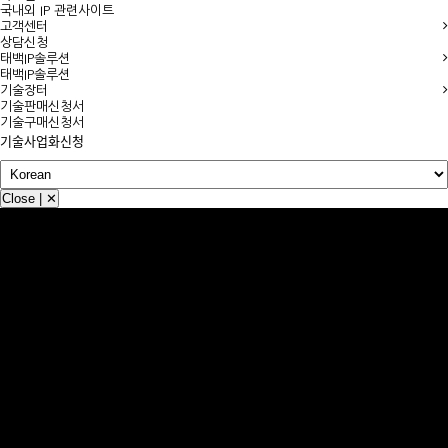
국내외 IP 관련사이트
고객센터
상담신청
태백IP솔루션
태백IP솔루션
기술장터
기술판매신청서
기술구매신청서
기술사업화신청
Close | ✕